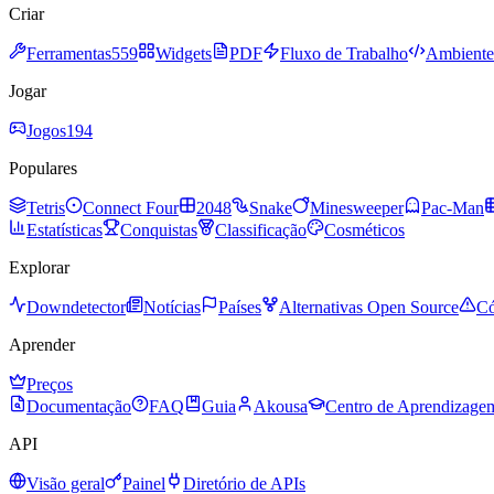
Criar
Ferramentas
559
Widgets
PDF
Fluxo de Trabalho
Ambiente 
Jogar
Jogos
194
Populares
Tetris
Connect Four
2048
Snake
Minesweeper
Pac-Man
Estatísticas
Conquistas
Classificação
Cosméticos
Explorar
Downdetector
Notícias
Países
Alternativas Open Source
Có
Aprender
Preços
Documentação
FAQ
Guia
Akousa
Centro de Aprendizage
API
Visão geral
Painel
Diretório de APIs