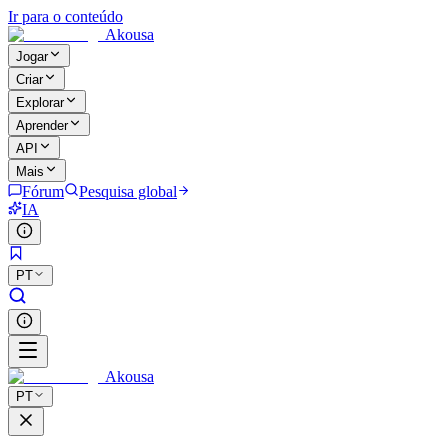
Ir para o conteúdo
Akousa
Jogar
Criar
Explorar
Aprender
API
Mais
Fórum
Pesquisa global
IA
PT
Akousa
PT