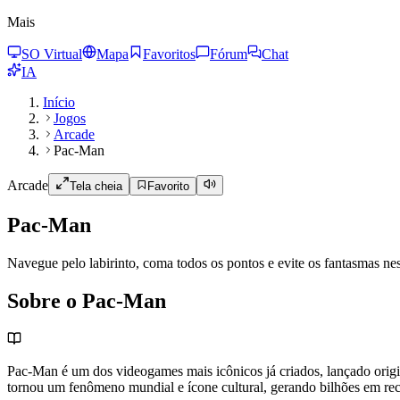
Mais
SO Virtual
Mapa
Favoritos
Fórum
Chat
IA
Início
Jogos
Arcade
Pac-Man
Arcade
Tela cheia
Favorito
Pac-Man
Navegue pelo labirinto, coma todos os pontos e evite os fantasmas nes
Sobre o Pac-Man
Pac-Man é um dos videogames mais icônicos já criados, lançado orig
tornou um fenômeno mundial e ícone cultural, gerando bilhões em rece