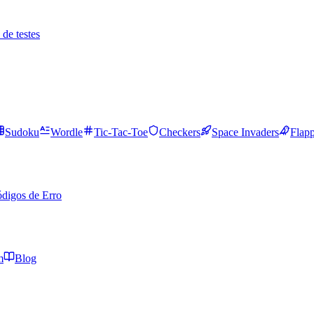
de testes
Sudoku
Wordle
Tic-Tac-Toe
Checkers
Space Invaders
Flap
digos de Erro
m
Blog