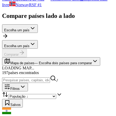
livre
Norway
RSF #1
Compare países lado a lado
Escolha um país
Escolha um país
Comparar
Mapa de países
—
Escolha dois países para comparar
LOADING MAP...
197
países encontrados
/
Filtros
Salvos