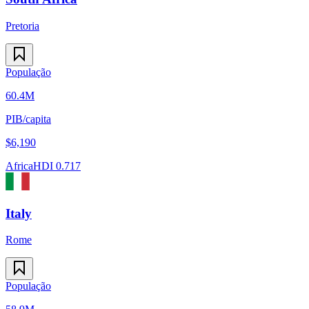
Pretoria
População
60.4M
PIB/capita
$
6,190
Africa
HDI
0.717
Italy
Rome
População