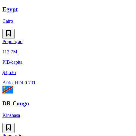
Egypt
Cairo
População
112.7M
PIB/capita
$
3,636
Africa
HDI
0.731
DR Congo
Kinshasa
População