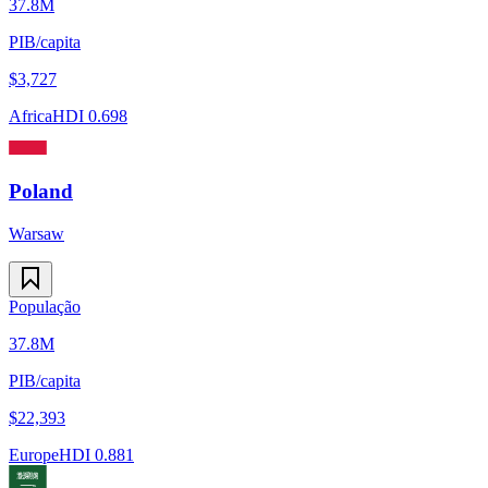
37.8M
PIB/capita
$
3,727
Africa
HDI
0.698
Poland
Warsaw
População
37.8M
PIB/capita
$
22,393
Europe
HDI
0.881