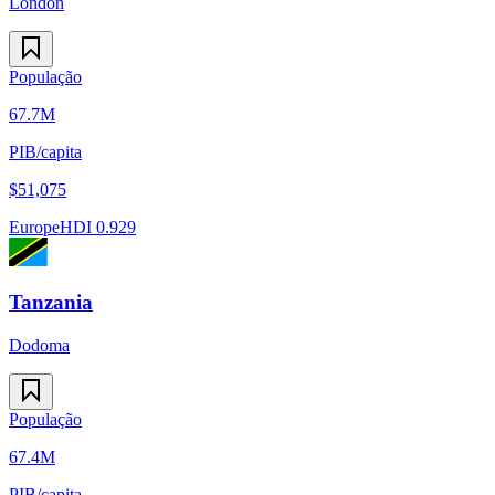
London
População
67.7M
PIB/capita
$
51,075
Europe
HDI
0.929
Tanzania
Dodoma
População
67.4M
PIB/capita