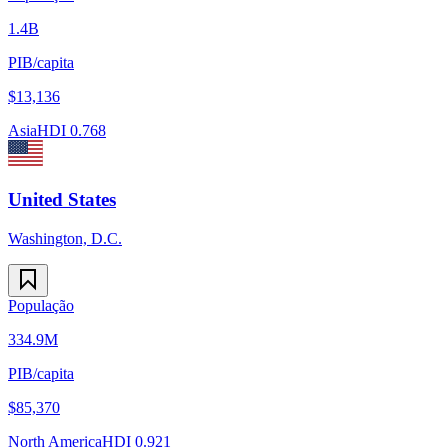
1.4B
PIB/capita
$
13,136
Asia
HDI
0.768
United States
Washington, D.C.
População
334.9M
PIB/capita
$
85,370
North America
HDI
0.921