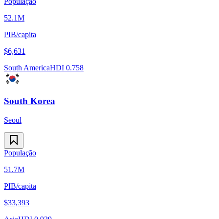
População
52.1M
PIB/capita
$
6,631
South America
HDI
0.758
South Korea
Seoul
População
51.7M
PIB/capita
$
33,393