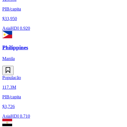
PIB/capita
$
33,950
Asia
HDI
0.920
Philippines
Manila
População
117.3M
PIB/capita
$
3,726
Asia
HDI
0.710