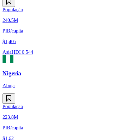
População
240.5M
PIB/capita
$
1,405
Asia
HDI
0.544
Nigeria
Abuja
População
223.8M
PIB/capita
$
1,621