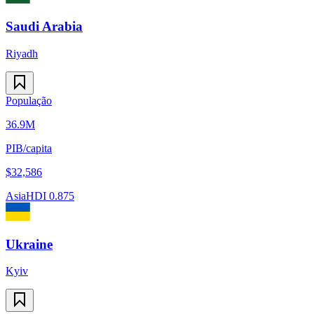
Saudi Arabia
Riyadh
População
36.9M
PIB/capita
$
32,586
Asia
HDI
0.875
Ukraine
Kyiv