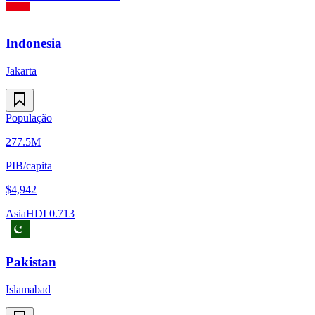
Indonesia
Jakarta
População
277.5M
PIB/capita
$
4,942
Asia
HDI
0.713
Pakistan
Islamabad