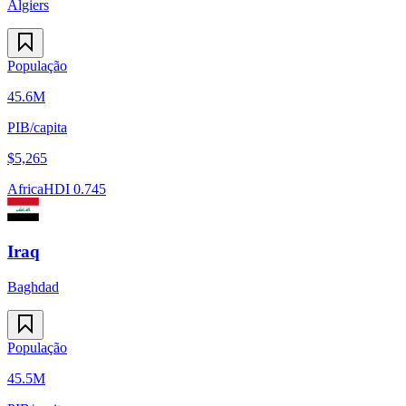
Algiers
População
45.6M
PIB/capita
$
5,265
Africa
HDI
0.745
Iraq
Baghdad
População
45.5M