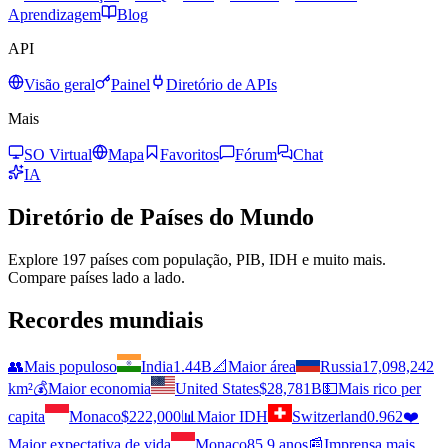
Aprendizagem
Blog
API
Visão geral
Painel
Diretório de APIs
Mais
SO Virtual
Mapa
Favoritos
Fórum
Chat
IA
Diretório de Países do Mundo
Explore 197 países com população, PIB, IDH e muito mais.
Compare países lado a lado.
Recordes mundiais
👥
Mais populoso
India
1.44B
📐
Maior área
Russia
17,098,242
km²
💰
Maior economia
United States
$28,781B
💵
Mais rico per
capita
Monaco
$222,000
📊
Maior IDH
Switzerland
0.962
❤️
Maior expectativa de vida
Monaco
85.9 anos
📰
Imprensa mais