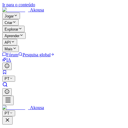
Ir para o conteúdo
Akousa
Jogar
Criar
Explorar
Aprender
API
Mais
Fórum
Pesquisa global
IA
PT
Akousa
PT