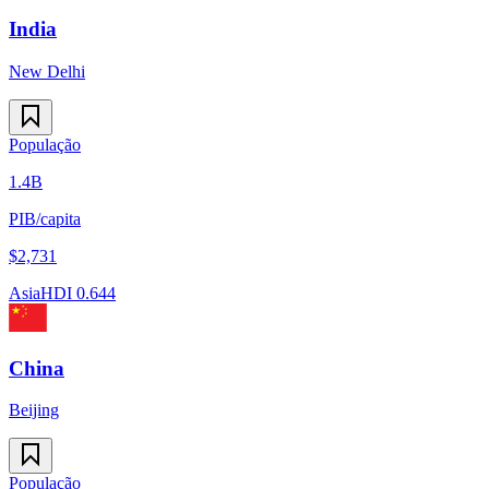
India
New Delhi
População
1.4B
PIB/capita
$
2,731
Asia
HDI
0.644
China
Beijing
População