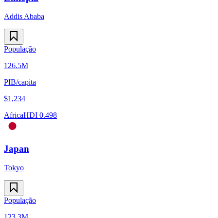
Addis Ababa
População
126.5M
PIB/capita
$
1,234
Africa
HDI
0.498
Japan
Tokyo
População
123.3M