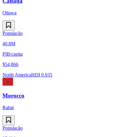
Canada
Ottawa
População
40.8M
PIB/capita
$
54,866
North America
HDI
0.935
Morocco
Rabat
População