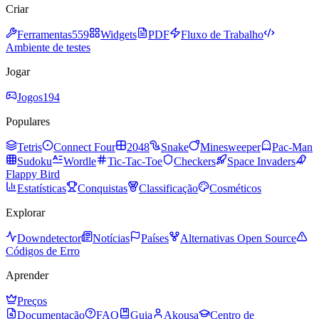
Criar
Ferramentas
559
Widgets
PDF
Fluxo de Trabalho
Ambiente de testes
Jogar
Jogos
194
Populares
Tetris
Connect Four
2048
Snake
Minesweeper
Pac-Man
Sudoku
Wordle
Tic-Tac-Toe
Checkers
Space Invaders
Flappy Bird
Estatísticas
Conquistas
Classificação
Cosméticos
Explorar
Downdetector
Notícias
Países
Alternativas Open Source
Códigos de Erro
Aprender
Preços
Documentação
FAQ
Guia
Akousa
Centro de