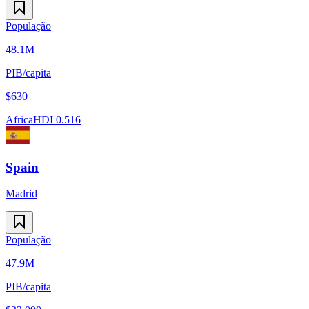
População
48.1M
PIB/capita
$
630
Africa
HDI
0.516
Spain
Madrid
População
47.9M
PIB/capita