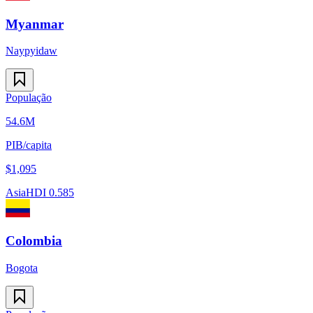
Myanmar
Naypyidaw
População
54.6M
PIB/capita
$
1,095
Asia
HDI
0.585
Colombia
Bogota