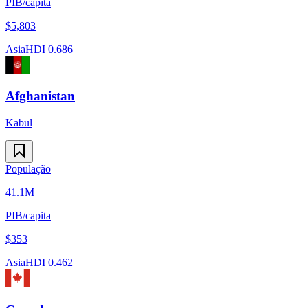
PIB/capita
$
5,803
Asia
HDI
0.686
Afghanistan
Kabul
População
41.1M
PIB/capita
$
353
Asia
HDI
0.462