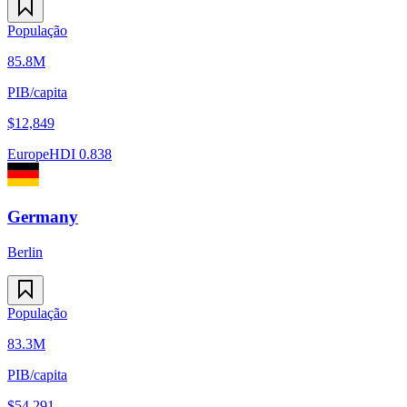
População
85.8M
PIB/capita
$
12,849
Europe
HDI
0.838
Germany
Berlin
População
83.3M
PIB/capita
$
54,291