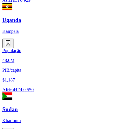
Asia
HDI
0.929
Uganda
Kampala
População
48.6M
PIB/capita
$
1,187
Africa
HDI
0.550
Sudan
Khartoum