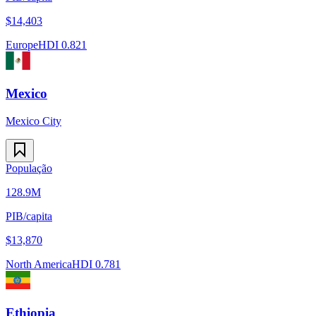
$
14,403
Europe
HDI
0.821
Mexico
Mexico City
População
128.9M
PIB/capita
$
13,870
North America
HDI
0.781
Ethiopia