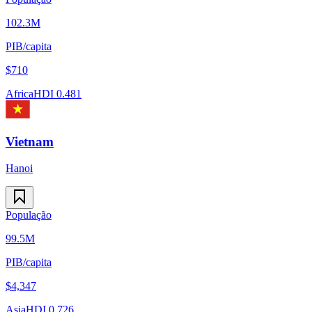
102.3M
PIB/capita
$
710
Africa
HDI
0.481
Vietnam
Hanoi
População
99.5M
PIB/capita
$
4,347
Asia
HDI
0.726