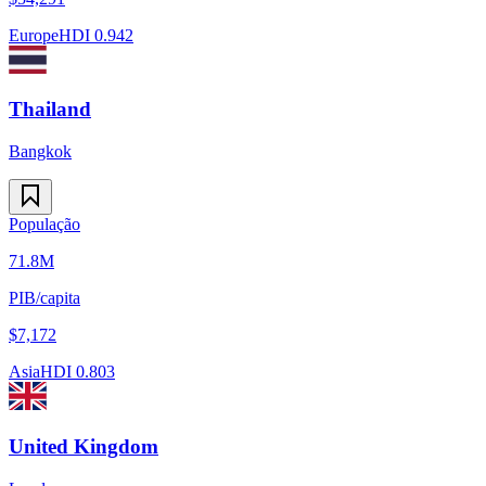
Europe
HDI
0.942
Thailand
Bangkok
População
71.8M
PIB/capita
$
7,172
Asia
HDI
0.803
United Kingdom