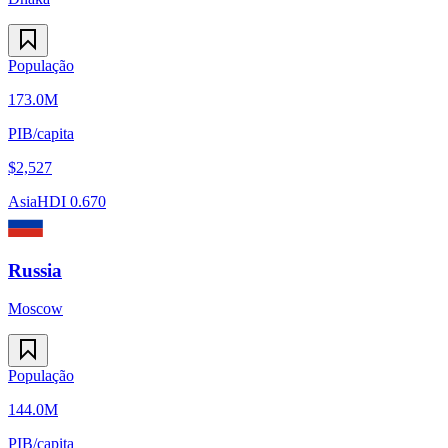
População
173.0M
PIB/capita
$
2,527
Asia
HDI
0.670
Russia
Moscow
População
144.0M
PIB/capita