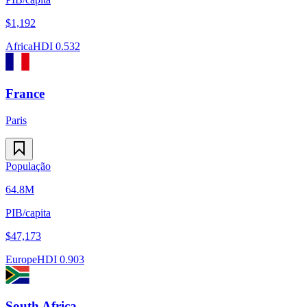
$
1,192
Africa
HDI
0.532
France
Paris
População
64.8M
PIB/capita
$
47,173
Europe
HDI
0.903
South Africa