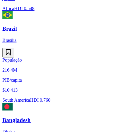
Africa
HDI
0.548
Brazil
Brasilia
População
216.4M
PIB/capita
$
10,413
South America
HDI
0.760
Bangladesh
Dhaka