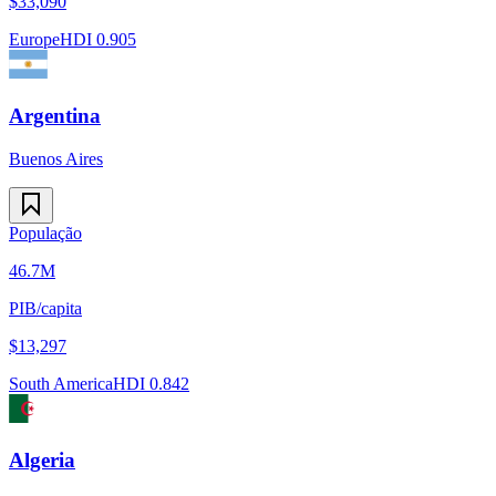
$
33,090
Europe
HDI
0.905
Argentina
Buenos Aires
População
46.7M
PIB/capita
$
13,297
South America
HDI
0.842
Algeria