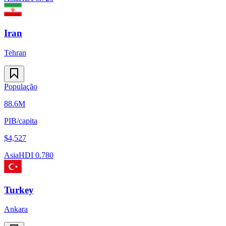
Iran
Tehran
População
88.6M
PIB/capita
$
4,527
Asia
HDI
0.780
Turkey
Ankara