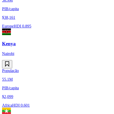
58.9M
PIB/capita
$
38,161
Europe
HDI
0.895
Kenya
Nairobi
População
55.1M
PIB/capita
$
2,099
Africa
HDI
0.601