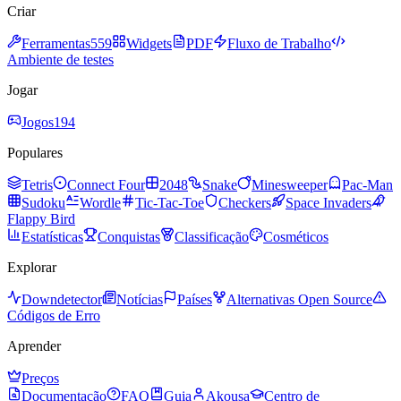
Criar
Ferramentas
559
Widgets
PDF
Fluxo de Trabalho
Ambiente de testes
Jogar
Jogos
194
Populares
Tetris
Connect Four
2048
Snake
Minesweeper
Pac-Man
Sudoku
Wordle
Tic-Tac-Toe
Checkers
Space Invaders
Flappy Bird
Estatísticas
Conquistas
Classificação
Cosméticos
Explorar
Downdetector
Notícias
Países
Alternativas Open Source
Códigos de Erro
Aprender
Preços
Documentação
FAQ
Guia
Akousa
Centro de