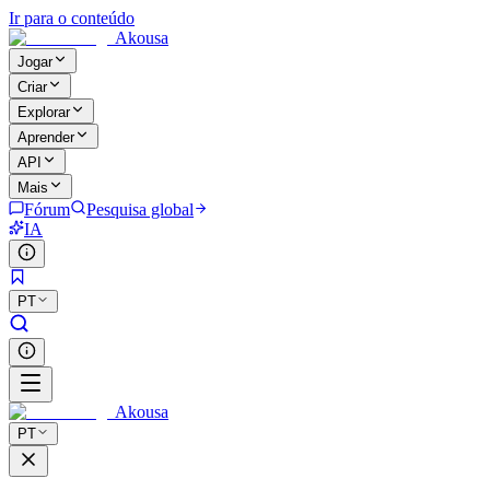
Ir para o conteúdo
Akousa
Jogar
Criar
Explorar
Aprender
API
Mais
Fórum
Pesquisa global
IA
PT
Akousa
PT