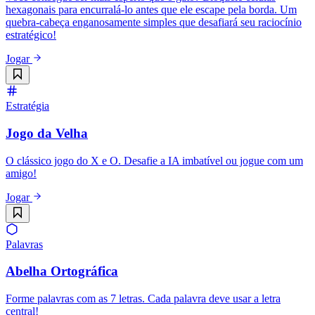
hexagonais para encurralá-lo antes que ele escape pela borda. Um
quebra-cabeça enganosamente simples que desafiará seu raciocínio
estratégico!
Jogar
Estratégia
Jogo da Velha
O clássico jogo do X e O. Desafie a IA imbatível ou jogue com um
amigo!
Jogar
Palavras
Abelha Ortográfica
Forme palavras com as 7 letras. Cada palavra deve usar a letra
central!