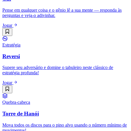
Pense em qualquer coisa e o gênio lê a sua mente — responda às
perguntas e veja-o adivinhar.
Jogar
Estratégia
Reversi
Supere seu adversário e domine o tabuleiro neste clássico de
estratégia profunda!
Jogar
Quebra-cabeça
Torre de Hanói
Mova todos os discos para o pino alvo usando o número mínimo de
movimentos!