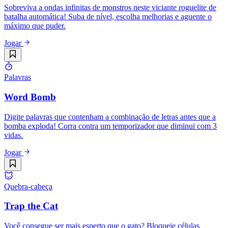
Sobreviva a ondas infinitas de monstros neste viciante roguelite de
batalha automática! Suba de nível, escolha melhorias e aguente o
máximo que puder.
Jogar
Palavras
Word Bomb
Digite palavras que contenham a combinação de letras antes que a
bomba exploda! Corra contra um temporizador que diminui com 3
vidas.
Jogar
Quebra-cabeça
Trap the Cat
Você consegue ser mais esperto que o gato? Bloqueie células