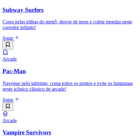
Subway Surfers
Corra pelas trilhas do metrô, desvie de trens e colete moedas neste
corredor infinito!
Jogar
Arcade
Pac-Man
Navegue pelo labirinto, coma todos os pontos e evite os fantasmas
neste icônico clássico de arcade!
Jogar
Arcade
Vampire Survivors