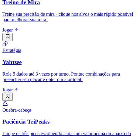
Treino de Mira
Treine sua precisão de mira - clique nos alvos o mais rápido possível
para melhorar sua mira!
Jogar
Estratégia
Yahtzee
Role 5 dados até 3 vezes por turno. Pontue combinações para
preencher seu placar e obter o maior total!
Jogar
Quebra-cabeça
Paciência TriPeaks
Limpe os três picos escolhendo cartas um valor acima ou abaixo da