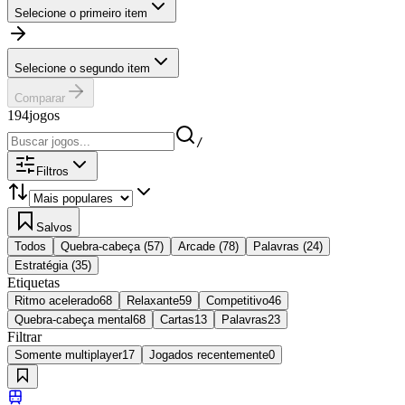
Selecione o primeiro item
Selecione o segundo item
Comparar
194
jogos
/
Filtros
Salvos
Todos
Quebra-cabeça
(
57
)
Arcade
(
78
)
Palavras
(
24
)
Estratégia
(
35
)
Etiquetas
Ritmo acelerado
68
Relaxante
59
Competitivo
46
Quebra-cabeça mental
68
Cartas
13
Palavras
23
Filtrar
Somente multiplayer
17
Jogados recentemente
0