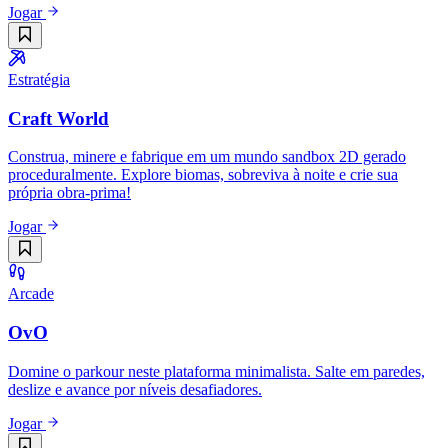
Jogar
Estratégia
Craft World
Construa, minere e fabrique em um mundo sandbox 2D gerado
proceduralmente. Explore biomas, sobreviva à noite e crie sua
própria obra-prima!
Jogar
Arcade
OvO
Domine o parkour neste plataforma minimalista. Salte em paredes,
deslize e avance por níveis desafiadores.
Jogar