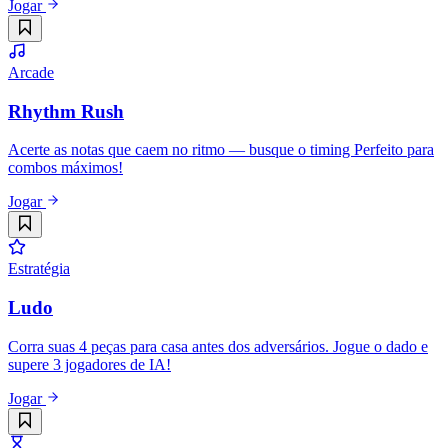
Jogar
Arcade
Rhythm Rush
Acerte as notas que caem no ritmo — busque o timing Perfeito para
combos máximos!
Jogar
Estratégia
Ludo
Corra suas 4 peças para casa antes dos adversários. Jogue o dado e
supere 3 jogadores de IA!
Jogar