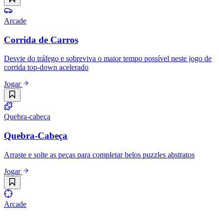
Arcade
Corrida de Carros
Desvie do tráfego e sobreviva o maior tempo possível neste jogo de
corrida top-down acelerado
Jogar
Quebra-cabeça
Quebra-Cabeça
Arraste e solte as peças para completar belos puzzles abstratos
Jogar
Arcade