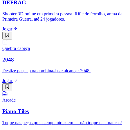
DEFRAG
Shooter 3D online em primeira pessoa. Rifle de ferrolho, arena da
Primeira Guerra, até 24 jogadores.
Jogar
Quebra-cabeça
2048
Deslize peças para combiná-las e alcançar 2048.
Jogar
Arcade
Piano Tiles
Toque nas peças pretas enquanto caem — não toque nas brancas!