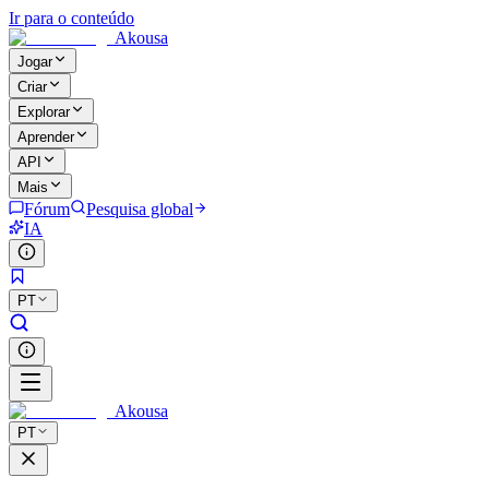
Ir para o conteúdo
Akousa
Jogar
Criar
Explorar
Aprender
API
Mais
Fórum
Pesquisa global
IA
PT
Akousa
PT