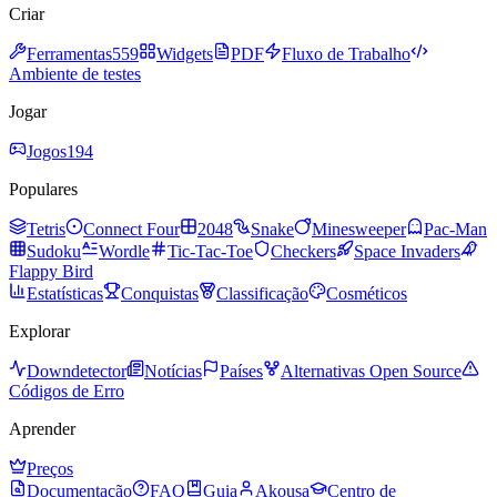
Criar
Ferramentas
559
Widgets
PDF
Fluxo de Trabalho
Ambiente de testes
Jogar
Jogos
194
Populares
Tetris
Connect Four
2048
Snake
Minesweeper
Pac-Man
Sudoku
Wordle
Tic-Tac-Toe
Checkers
Space Invaders
Flappy Bird
Estatísticas
Conquistas
Classificação
Cosméticos
Explorar
Downdetector
Notícias
Países
Alternativas Open Source
Códigos de Erro
Aprender
Preços
Documentação
FAQ
Guia
Akousa
Centro de