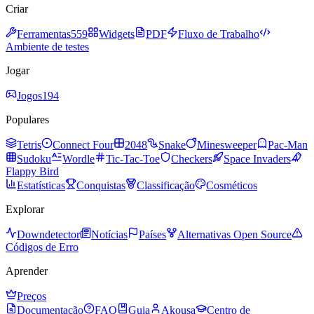
Criar
Ferramentas
559
Widgets
PDF
Fluxo de Trabalho
Ambiente de testes
Jogar
Jogos
194
Populares
Tetris
Connect Four
2048
Snake
Minesweeper
Pac-Man
Sudoku
Wordle
Tic-Tac-Toe
Checkers
Space Invaders
Flappy Bird
Estatísticas
Conquistas
Classificação
Cosméticos
Explorar
Downdetector
Notícias
Países
Alternativas Open Source
Códigos de Erro
Aprender
Preços
Documentação
FAQ
Guia
Akousa
Centro de