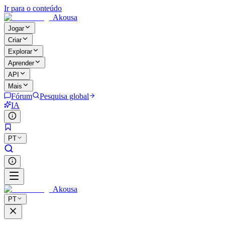
Ir para o conteúdo
Akousa
Jogar
Criar
Explorar
Aprender
API
Mais
Fórum
Pesquisa global
IA
PT
Akousa
PT