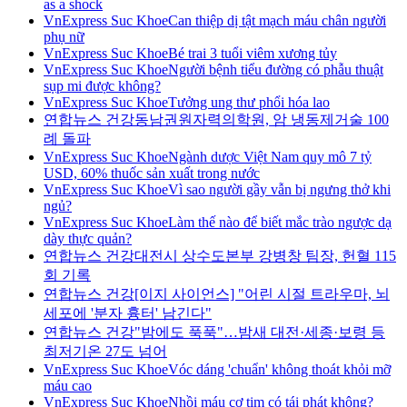
as a shock
VnExpress Suc Khoe
Can thiệp dị tật mạch máu chân người
phụ nữ
VnExpress Suc Khoe
Bé trai 3 tuổi viêm xương tủy
VnExpress Suc Khoe
Người bệnh tiểu đường có phẫu thuật
sụp mi được không?
VnExpress Suc Khoe
Tưởng ung thư phổi hóa lao
연합뉴스 건강
동남권원자력의학원, 암 냉동제거술 100
례 돌파
VnExpress Suc Khoe
Ngành dược Việt Nam quy mô 7 tỷ
USD, 60% thuốc sản xuất trong nước
VnExpress Suc Khoe
Vì sao người gầy vẫn bị ngưng thở khi
ngủ?
VnExpress Suc Khoe
Làm thế nào để biết mắc trào ngược dạ
dày thực quản?
연합뉴스 건강
대전시 상수도본부 강병창 팀장, 헌혈 115
회 기록
연합뉴스 건강
[이지 사이언스] "어린 시절 트라우마, 뇌
세포에 '분자 흉터' 남긴다"
연합뉴스 건강
"밤에도 푹푹"…밤새 대전·세종·보령 등
최저기온 27도 넘어
VnExpress Suc Khoe
Vóc dáng 'chuẩn' không thoát khỏi mỡ
máu cao
VnExpress Suc Khoe
Nhồi máu cơ tim có tái phát không?