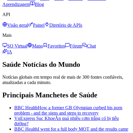
Aprendizagem
Blog
API
Visão geral
Painel
Diretório de APIs
Mais
SO Virtual
Mapa
Favoritos
Fórum
Chat
IA
Saúde
Notícias do Mundo
Notícias globais em tempo real de mais de 300 fontes confiáveis,
atualizadas a cada minuto.
Principais Manchetes de Saúde
BBC Health
How a former GB Olympian curbed his porn
problem - and the signs and steps to recovery
VnExpress Suc Khoe
Ăn quá nhiều cơm trắng có bị tiểu
đường?
BBC Health
I went for a full body MOT and the results came