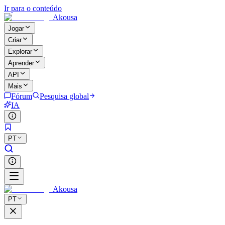
Ir para o conteúdo
Akousa
Jogar
Criar
Explorar
Aprender
API
Mais
Fórum
Pesquisa global
IA
PT
Akousa
PT