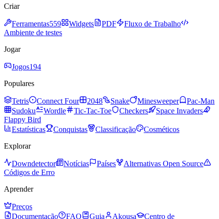
Criar
Ferramentas
559
Widgets
PDF
Fluxo de Trabalho
Ambiente de testes
Jogar
Jogos
194
Populares
Tetris
Connect Four
2048
Snake
Minesweeper
Pac-Man
Sudoku
Wordle
Tic-Tac-Toe
Checkers
Space Invaders
Flappy Bird
Estatísticas
Conquistas
Classificação
Cosméticos
Explorar
Downdetector
Notícias
Países
Alternativas Open Source
Códigos de Erro
Aprender
Preços
Documentação
FAQ
Guia
Akousa
Centro de