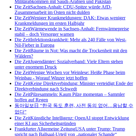
Militärabkommen mit Saudi-Arabien und Pakistan
Die Zeit
Sachsen-Anhalt: CDU-Spitze würde AfD-
Zusammenarbeit im Osten nicht dulden
Die Zeit
Weniger Krankmeldungen: DAK: Etwas weniger
Krankmeldungen im ersten Halbjahr
Die Zeit
Wärmewende in Sachsen-Anhalt: Fernwärmepreise
stabil – doch Versorger warnen
Die Zeit
Infektionskrankheit: Mehr als 240 Fälle von West-
Nil-Fieber in Europa
Die Zeit
Bäume in Not: Was macht die Trockenheit mit den
Wäldern?
Die Zeit
Jugendämter: Sozialverband: Viele Eltern stehen
unter enormem Druck
Die Zeit
Wenige Wochen vor Weinlese: Heiße Phase beim
Weinbau - Worauf Winzer jetzt hoffen
Die Zeit
Keine Direktverbindung: Minister verteidigt Ende der
Direktverbindung nach Schwedt
Die Zeit
Pilzesammeln: Kaum Pilze momentan – Sammler
hoffen auf Regen
동아일보
日 “한국 독도 훈련, 사전 동의 없어…용납할 수
없다”
Die Zeit
Künstliche Intelligenz: OpenAI stoppt Entwicklung
einer KI aus Sicherheitsgründen
Frankfurter Allgemeine Zeitung
USA unter Trump: Trump
spricht nach Ballsaal-Urteil von „nationaler Schande“