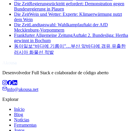
Die Zeit
Regierungsrücktritt gefordert: Demonstration gegen
Bundesregierung in Plauen
Die Zeit
Wein und Wetter: Experte: Klimaerwärmung nutzt
dem Wein
Die Zeit
Landtagswahl: Wahlkampfauftakt der AfD
Mecklenburg-Vorpommern
Frankfurter Allgemeine Zeitung
Auftakt 2. Bundesliga: Hertha
gewinnt in Bochum
동아일보
“바다에 기름이”…부산 앞바다에 경유 유출한
러시아 화물선 적발
Akousa
Desenvolvedor Full Stack e colaborador de código aberto
info@akousa.net
Explorar
Início
Blog
Notícias
Ferramentas
Jogos