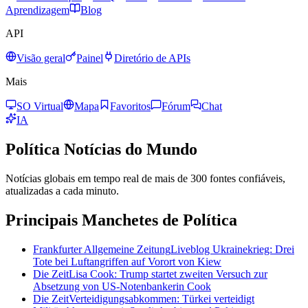
Aprendizagem
Blog
API
Visão geral
Painel
Diretório de APIs
Mais
SO Virtual
Mapa
Favoritos
Fórum
Chat
IA
Política
Notícias do Mundo
Notícias globais em tempo real de mais de 300 fontes confiáveis,
atualizadas a cada minuto.
Principais Manchetes de Política
Frankfurter Allgemeine Zeitung
Liveblog Ukrainekrieg: Drei
Tote bei Luftangriffen auf Vorort von Kiew
Die Zeit
Lisa Cook: Trump startet zweiten Versuch zur
Absetzung von US-Notenbankerin Cook
Die Zeit
Verteidigungsabkommen: Türkei verteidigt