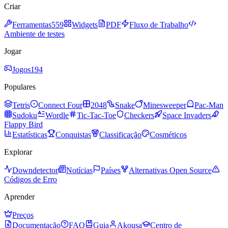
Criar
Ferramentas
559
Widgets
PDF
Fluxo de Trabalho
Ambiente de testes
Jogar
Jogos
194
Populares
Tetris
Connect Four
2048
Snake
Minesweeper
Pac-Man
Sudoku
Wordle
Tic-Tac-Toe
Checkers
Space Invaders
Flappy Bird
Estatísticas
Conquistas
Classificação
Cosméticos
Explorar
Downdetector
Notícias
Países
Alternativas Open Source
Códigos de Erro
Aprender
Preços
Documentação
FAQ
Guia
Akousa
Centro de