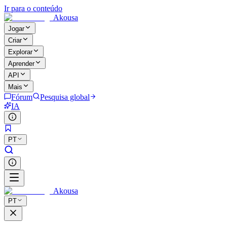
Ir para o conteúdo
Akousa
Jogar
Criar
Explorar
Aprender
API
Mais
Fórum
Pesquisa global
IA
PT
Akousa
PT