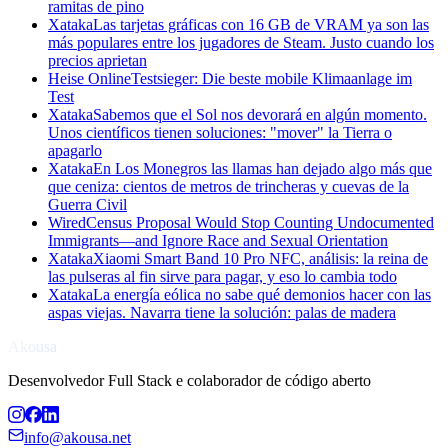
ramitas de pino
Xataka
Las tarjetas gráficas con 16 GB de VRAM ya son las
más populares entre los jugadores de Steam. Justo cuando los
precios aprietan
Heise Online
Testsieger: Die beste mobile Klimaanlage im
Test
Xataka
Sabemos que el Sol nos devorará en algún momento.
Unos científicos tienen soluciones: "mover" la Tierra o
apagarlo
Xataka
En Los Monegros las llamas han dejado algo más que
que ceniza: cientos de metros de trincheras y cuevas de la
Guerra Civil
Wired
Census Proposal Would Stop Counting Undocumented
Immigrants—and Ignore Race and Sexual Orientation
Xataka
Xiaomi Smart Band 10 Pro NFC, análisis: la reina de
las pulseras al fin sirve para pagar, y eso lo cambia todo
Xataka
La energía eólica no sabe qué demonios hacer con las
aspas viejas. Navarra tiene la solución: palas de madera
Akousa
Desenvolvedor Full Stack e colaborador de código aberto
info@akousa.net