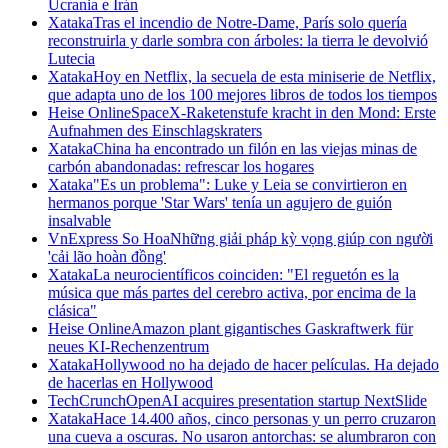
Ucrania e Irán
Xataka
Tras el incendio de Notre-Dame, París solo quería
reconstruirla y darle sombra con árboles: la tierra le devolvió
Lutecia
Xataka
Hoy en Netflix, la secuela de esta miniserie de Netflix,
que adapta uno de los 100 mejores libros de todos los tiempos
Heise Online
SpaceX-Raketenstufe kracht in den Mond: Erste
Aufnahmen des Einschlagskraters
Xataka
China ha encontrado un filón en las viejas minas de
carbón abandonadas: refrescar los hogares
Xataka
"Es un problema": Luke y Leia se convirtieron en
hermanos porque 'Star Wars' tenía un agujero de guión
insalvable
VnExpress So Hoa
Những giải pháp kỳ vọng giúp con người
'cải lão hoàn đồng'
Xataka
La neurocientíficos coinciden: "El reguetón es la
música que más partes del cerebro activa, por encima de la
clásica"
Heise Online
Amazon plant gigantisches Gaskraftwerk für
neues KI-Rechenzentrum
Xataka
Hollywood no ha dejado de hacer películas. Ha dejado
de hacerlas en Hollywood
TechCrunch
OpenAI acquires presentation startup NextSlide
Xataka
Hace 14.400 años, cinco personas y un perro cruzaron
una cueva a oscuras. No usaron antorchas: se alumbraron con